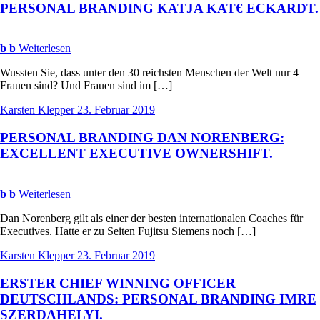
PERSONAL
BRANDING
KATJA
KAT
€
ECKARDT
.
b
b
Weiterlesen
Wussten Sie, dass unter den 30 reichsten Menschen der Welt nur 4
Frauen sind? Und Frauen sind im […]
Karsten Klepper
23. Februar 2019
PERSONAL
BRANDING
DAN
NORENBERG
:
EXCELLENT
EXECUTIVE
OWNERSHIFT
.
b
b
Weiterlesen
Dan Norenberg gilt als einer der besten internationalen Coaches für
Executives. Hatte er zu Seiten Fujitsu Siemens noch […]
Karsten Klepper
23. Februar 2019
ERSTER
CHIEF
WINNING
OFFICER
DEUTSCHLANDS
:
PERSONAL
BRANDING
IMRE
SZERDAHELYI
.